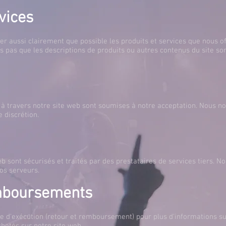
vices
r aussi clairement que possible les produits et services que nous of
 pas que les descriptions de produits ou autres contenus du site sont
 travers notre site web sont soumises à notre acceptation. Nous nou
 discrétion.
b sont sécurisés et traités par des prestataires de services tiers. N
os serveurs.
mboursements
que d'exécution (retour et remboursement) pour plus d'informations su