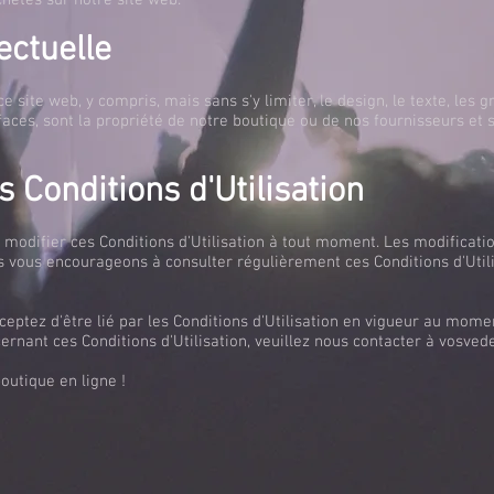
etés sur notre site web.
ectuelle
 site web, y compris, mais sans s'y limiter, le design, le texte, les g
rfaces, sont la propriété de notre boutique ou de nos fournisseurs et s
s Conditions d'Utilisation
 modifier ces Conditions d'Utilisation à tout moment. Les modificatio
us vous encourageons à consulter régulièrement ces Conditions d'Util
cceptez d'être lié par les Conditions d'Utilisation en vigueur au momen
ernant ces Conditions d'Utilisation, veuillez nous contacter à
vosved
boutique en ligne !