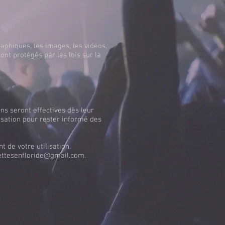
raphiques, les images, les vidéos,
ont protégés par les lois sur la
ns seront effectives dès leur
isation pour rester informé des
t de votre utilisation.
ettesenfloride@gmail.com
.