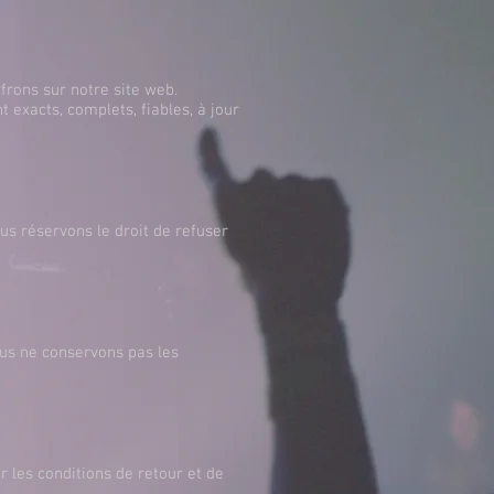
frons sur notre site web.
 exacts, complets, fiables, à jour
s réservons le droit de refuser
ous ne conservons pas les
r les conditions de retour et de