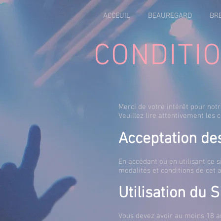
ACCEUIL
BEAUREGARD
BR
CONDITIO
Merci de votre intérêt pour notr
Veuillez lire attentivement les c
Acceptation des
En accédant ou en utilisant ce s
modalités et conditions de cet a
Utilisation du S
Vous devez avoir au moins 18 an