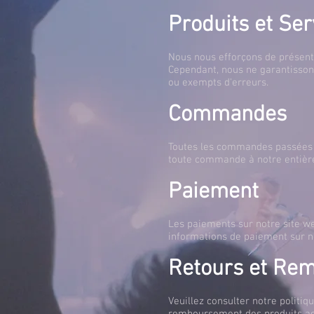
Produits et Ser
Nous nous efforçons de présente
Cependant, nous ne garantissons
ou exempts d'erreurs.
Commandes
Toutes les commandes passées à
toute commande à notre entière
Paiement
Les paiements sur notre site we
informations de paiement sur n
Retours et Re
Veuillez consulter notre politi