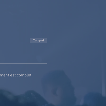
Complet
ment est complet