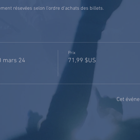
ent résevées selon l'ordre d'achats des billets.
Prix
0 mars 24
71,99 $US
Cet événe