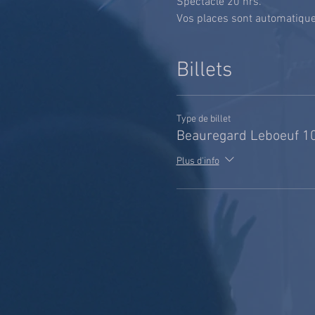
Spectacle 20 hrs.
Vos places sont automatiquem
Billets
Type de billet
Beauregard Leboeuf 1
Plus d'info