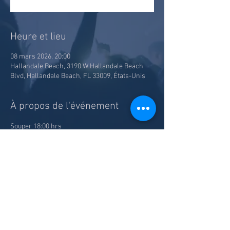
Heure et lieu
08 mars 2026, 20:00
Hallandale Beach, 3190 W Hallandale Beach
Blvd, Hallandale Beach, FL 33009, États-Unis
À propos de l'événement
Souper 18:00 hrs
Spectacle 20:00 hrs
Prix incluant souper, spectacle, taxes et frais
Partager cet événement