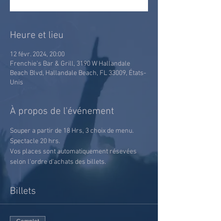
Heure et lieu
12 févr. 2024, 20:00
Frenchie's Bar & Grill, 3190 W Hallandale
Beach Blvd, Hallandale Beach, FL 33009, États-
Unis
À propos de l'événement
Souper a partir de 18 Hrs, 3 choix de menu.
Spectacle 20 hrs.
Vos places sont automatiquement résevées 
selon l'ordre d'achats des billets.
Billets