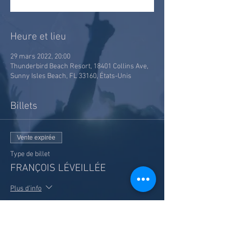
Heure et lieu
29 mars 2022, 20:00
Thunderbird Beach Resort, 18401 Collins Ave,
Sunny Isles Beach, FL 33160, États-Unis
Billets
Vente expirée
Type de billet
FRANÇOIS LÉVEILLÉE
Plus d'info
Prix
35,00 $US