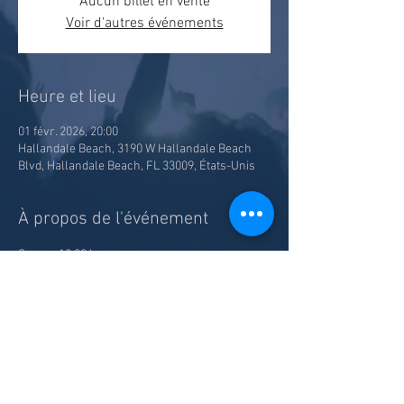
Aucun billet en vente
Voir d'autres événements
Heure et lieu
01 févr. 2026, 20:00
Hallandale Beach, 3190 W Hallandale Beach
Blvd, Hallandale Beach, FL 33009, États-Unis
À propos de l'événement
Souper 18:00 hrs
Spectacle 20:00 hrs
Prix incluant souper, spectacle, taxes et frais
Partager cet événement