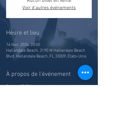
Aucun billet en vente
Voir d'autres événements
Heure et lieu
16 févr. 2026, 20:00
Hallandale Beach, 3190 W Hallandale Beach
Blvd, Hallandale Beach, FL 33009, États-Unis
À propos de l'événement
Souper 18:00 hrs
Spectacle 20:00 hrs
Prix incluant souper, spectacle, taxes et frais
Partager cet événement